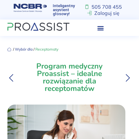
Inteligentny
505 708 455
asystent
Zaloguj się
głosowy!
‏‏‎ ‎/‏‏‎ ‎
Wybór dla
‏‏‎ ‎/‏‏‎ ‎
Receptomaty
Program medyczny
Proassist – idealne
rozwiązanie dla
receptomatów