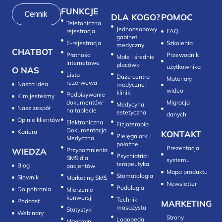
FUNKCJE
Cennik
DLA KOGO?
POMOC
Telefoniczna
Jednoosobowy
rejestracja
FAQ
gabinet
E-rejestracja
Szkolenia
medyczny
CHATBOT
Płatności
Przewodnik
Małe i średnie
internetowe
placówki
użytkownika
O NAS
Lista
Duże centra
Materiały
rezerwowa
Nasza idea
medyczne i
wideo
kliniki
Podpisywanie
Kim jesteśmy
dokumentów
Migracja
Medycyna
Nasz zespół
na tablecie
estetyczna
danych
Opinie klientów
Elektroniczna
Fizjoterapia
Dokumentacja
Kariera
KONTAKT
Pielęgniarki i
Medyczna
położne
Prezentacja
WIEDZA
Przypomnienia
Psychiatria i
SMS dla
systemu
terapeutyka
Blog
pacjentów
Mapa produktu
Stomatologia
Słownik
Marketing SMS
Newsletter
Do pobrania
Mierzenie
konwersji‎
Technik
Podcast
MARKETING
masażysta
Statystyki
Webinary
Strony
Logopeda
Magazyn