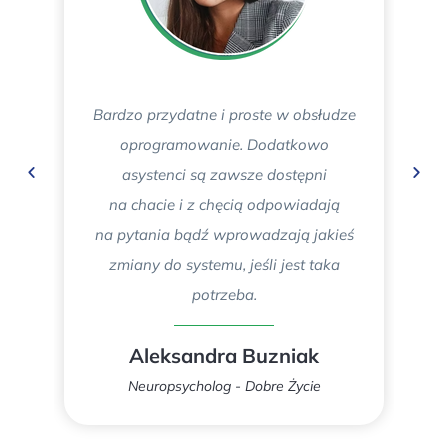
Bardzo przydatne i proste w obsłudze
oprogramowanie. Dodatkowo
asystenci są zawsze dostępni
o
na chacie i z chęcią odpowiadają
na pytania bądź wprowadzają jakieś
ma
zmiany do systemu, jeśli jest taka
pl
potrzeba.
P
s
Aleksandra Buzniak
i 
Neuropsycholog - Dobre Życie