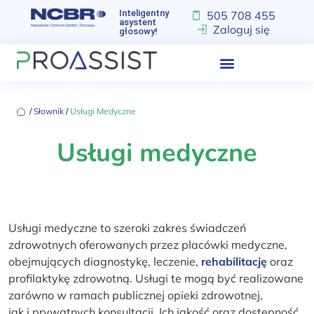
Inteligentny
505 708 455
asystent
Zaloguj się
głosowy!
‏‏‎ ‎/‏‏‎ ‎
Słownik
‏‏‎ ‎/‏‏‎ ‎
Usługi Medyczne
Usługi medyczne
Usługi medyczne to szeroki zakres świadczeń
zdrowotnych oferowanych przez placówki medyczne,
obejmujących diagnostykę, leczenie,
rehabilitację
oraz
profilaktykę zdrowotną. Usługi te mogą być realizowane
zarówno w ramach publicznej opieki zdrowotnej,
jak i prywatnych konsultacji. Ich jakość oraz dostępność