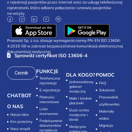
z rejestracji pacjentów przez internet oraz za usługę telefonicznej
rejestratorki, która odbiera połączania i umawia pacjentów
na wizyty.
Proassist Sp. z o.o. stosuje wymagania normy PN-EN ISO 13606-
4:2019-08 w zakresie bezpieczeństwa komunikacji elektronicznej
dokumentacji medycznej
Sprawdź certyfikat ISO 13606-4
FUNKCJE
Cennik
DLA KOGO?
POMOC
Telefoniczna
Jednoosobowy
rejestracja
FAQ
gabinet
E-rejestracja
Szkolenia
medyczny
CHATBOT
Płatności
Przewodnik
Małe i średnie
internetowe
placówki
użytkownika
O NAS
Lista
Duże centra
Materiały
rezerwowa
Nasza idea
medyczne i
wideo
kliniki
Podpisywanie
Kim jesteśmy
dokumentów
Migracja
Medycyna
Nasz zespół
na tablecie
estetyczna