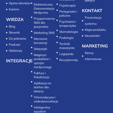
danych
Opinie klientów
Elektroniczna
Fizjoterapia
Dokumentacja
Kariera
KONTAKT
Pielęgniarki i
Medyczna
położne
Prezentacja
WIEDZA
Przypomnienia
Psychiatria i
SMS dla
systemu
terapeutyka
Blog
pacjentów
Mapa produktu
Stomatologia
Słownik
Marketing SMS
Newsletter
Do pobrania
Mierzenie
konwersji‎
Technik
Podcast
MARKETING
masażysta
Statystyki
Webinary
Strony
Logopeda
Magazyn
produktów i
internetowe
INTEGRACJE
sprzętu
medycznego
Faktury i
fiskalizacja
Aplikacja na
telefon dla
lekarzy
Telemedycyna i
wideokonsultacje‎
Inteligentny
asystent