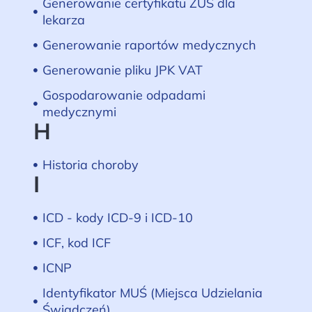
Generowanie certyfikatu ZUS dla
lekarza
Generowanie raportów medycznych
Generowanie pliku JPK VAT
Gospodarowanie odpadami
medycznymi
H
Historia choroby
I
ICD - kody ICD-9 i ICD-10
ICF, kod ICF
ICNP
Identyfikator MUŚ (Miejsca Udzielania
Świadczeń)