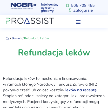
Inteligentny
505 708 455
asystent
Zaloguj się
głosowy!
‏‏‎ ‎/‏‏‎ ‎
Słownik
‏‏‎ ‎/‏‏‎ ‎
Refundacja Leków
Refundacja leków
Refundacja leków to mechanizm finansowania,
w ramach którego Narodowy Fundusz Zdrowia (NFZ)
pokrywa część lub całość kosztów
leków na receptę.
Stopień refundacji zależy od kategorii leku oraz wskazań
medycznych. Pacjenci korzystający z refundacji mogą
nabyć leki po obniżonych cenach w aptekach.