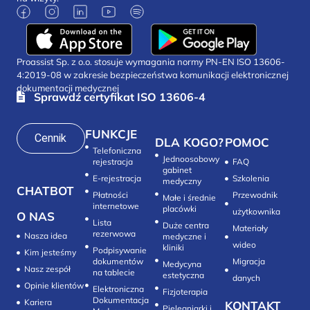
Proassist Sp. z o.o. stosuje wymagania normy PN-EN ISO 13606-
4:2019-08 w zakresie bezpieczeństwa komunikacji elektronicznej
dokumentacji medycznej
Sprawdź certyfikat ISO 13606-4
FUNKCJE
Cennik
DLA KOGO?
POMOC
Telefoniczna
Jednoosobowy
rejestracja
FAQ
gabinet
E-rejestracja
Szkolenia
medyczny
CHATBOT
Płatności
Przewodnik
Małe i średnie
internetowe
placówki
użytkownika
O NAS
Lista
Duże centra
Materiały
rezerwowa
Nasza idea
medyczne i
wideo
kliniki
Podpisywanie
Kim jesteśmy
dokumentów
Migracja
Medycyna
Nasz zespół
na tablecie
estetyczna
danych
Opinie klientów
Elektroniczna
Fizjoterapia
Dokumentacja
Kariera
KONTAKT
Pielęgniarki i