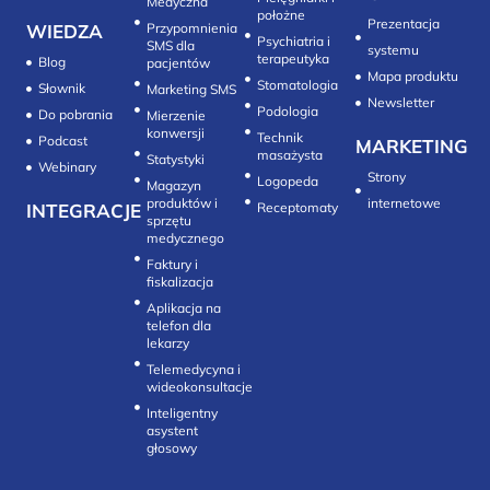
Medyczna
położne
Prezentacja
WIEDZA
Przypomnienia
Psychiatria i
SMS dla
systemu
terapeutyka
Blog
pacjentów
Mapa produktu
Stomatologia
Słownik
Marketing SMS
Newsletter
Do pobrania
Mierzenie
konwersji‎
Technik
Podcast
MARKETING
masażysta
Statystyki
Webinary
Strony
Logopeda
Magazyn
produktów i
internetowe
INTEGRACJE
sprzętu
medycznego
Faktury i
fiskalizacja
Aplikacja na
telefon dla
lekarzy
Telemedycyna i
wideokonsultacje‎
Inteligentny
asystent
głosowy